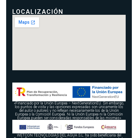
LOCALIZACIÓN
«Financiado por la Unión Europea – NextGenerationEU. Sin embargo,
los puntos de vista y las opiniones expresadas son únicamente los
del autor o autores y no reflejan necesariamente los de la Unión
Europea o la Comisión Europea. Ni la Unión Europea ni la Comisión
Europea pueden ser consideradas responsables de las mismas»
WETCON TECNOLOGÍAS DEL AGUA S.L. ha sido beneficiaria del