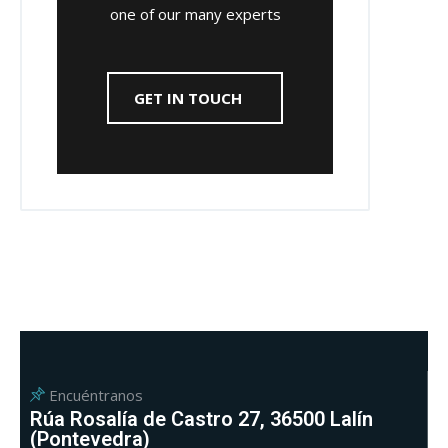
one of our many experts
GET IN TOUCH
Encuéntranos
Rúa Rosalía de Castro 27, 36500 Lalín
(Pontevedra)