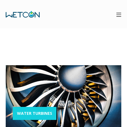
Categoría:
Water
Turbines
WATER TURBINES