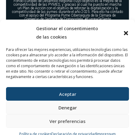
Fondo Europeo de Desarrollo Regional cuyo objetivo es la mejora de la
competitividad de las PYMES, y gracias al cual ha puesto en marcha
un Plan de Acción con el objetivo de reforzar la digitalización y la
competitividad de las pymes durante el año 2025. Para ello ha contado
con el apoyo del Programa Pyme Cibersegura de la Cámara de
Comercio de Santiago de Compostela. #EuropaSeSiente
Gestionar el consentimiento
de las cookies
Para ofrecer las mejores experiencias, utilizamos tecnologías como las
cookies para almacenar y/o acceder a la información del dispositivo. El
consentimiento de estas tecnologías nos permitirá procesar datos
como el comportamiento de navegación o las identificaciones únicas
WETCON TECNOLOGÍAS DEL AGUA S.L. ha sido beneficiaria del
en este sitio. No consentir o retirar el consentimiento, puede afectar
Fondo Europeo de Desarrollo Regional cuyo objetivo es la mejora de la
negativamente a ciertas características y funciones.
competitividad de las PYMES, y gracias al cual ha puesto en marcha
un Plan de Acción con el objetivo de reforzar la digitalización y la
competitividad de las pymes durante el año 2025. Para ello ha contado
con el apoyo del Programa Pyme Digital de la Cámara de Comercio de
Santiago de Compostela. #EuropaSeSiente
Aceptar
DT
© 2026 Wetcon Tecnologías del Agua | Desarrollado por
Silicon
Denegar
Ver preferencias
Política de cookies
Declaración de privacidad
Impressum