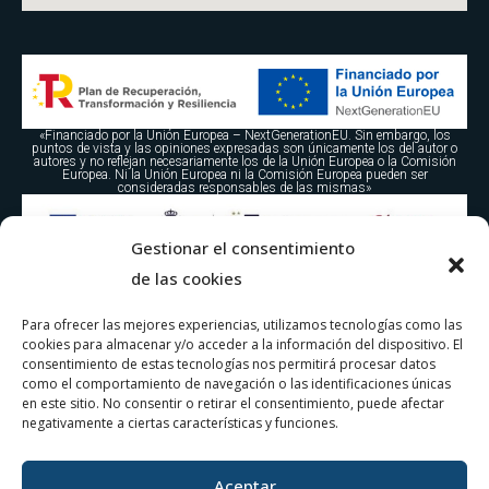
«Financiado por la Unión Europea – NextGenerationEU. Sin embargo, los
puntos de vista y las opiniones expresadas son únicamente los del autor o
autores y no reflejan necesariamente los de la Unión Europea o la Comisión
Europea. Ni la Unión Europea ni la Comisión Europea pueden ser
consideradas responsables de las mismas»
Gestionar el consentimiento
WETCON TECNOLOGÍAS DEL AGUA S.L. ha sido beneficiaria del Fondo
Europeo de Desarrollo Regional cuyo objetivo es la mejora de la competitividad
de las cookies
de las PYMES, y gracias al cual ha puesto en marcha un Plan de Acción con el
objetivo de reforzar la digitalización y la competitividad de las pymes durante
el año 2025. Para ello ha contado con el apoyo del Programa Pyme Cibersegura
de la Cámara de Comercio de Santiago de Compostela. #EuropaSeSiente
Para ofrecer las mejores experiencias, utilizamos tecnologías como las
cookies para almacenar y/o acceder a la información del dispositivo. El
consentimiento de estas tecnologías nos permitirá procesar datos
como el comportamiento de navegación o las identificaciones únicas
en este sitio. No consentir o retirar el consentimiento, puede afectar
negativamente a ciertas características y funciones.
Aceptar